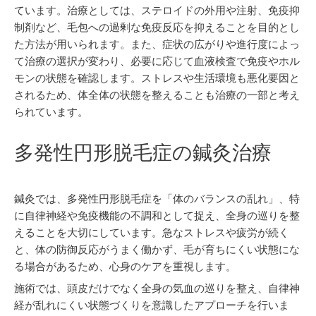
ています。治療としては、ステロイドの外用や注射、免疫抑
制剤など、毛包への過剰な免疫反応を抑えることを目的とし
た方法が用いられます。また、症状の広がりや進行度によっ
て治療の選択が変わり、必要に応じて血液検査で免疫やホル
モンの状態を確認します。ストレスや生活環境も悪化要因と
されるため、体全体の状態を整えることも治療の一部と考え
られています。
多発性円形脱毛症の鍼灸治療
鍼灸では、多発性円形脱毛症を「体のバランスの乱れ」、特
に自律神経や免疫機能の不調和として捉え、全身の巡りを整
えることを大切にしています。急なストレスや疲労が続く
と、体の防御反応がうまく働かず、毛が育ちにくい状態にな
る場合があるため、心身のケアを重視します。
施術では、頭皮だけでなく全身の気血の巡りを整え、自律神
経が乱れにくい状態づくりを意識したアプローチを行いま