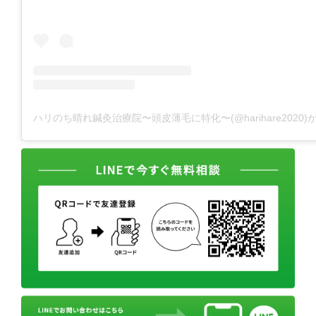
ハリのち晴れ鍼灸治療院〜頭皮薄毛に特化〜(@harihare2020