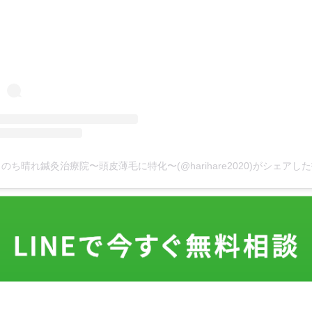
のち晴れ鍼灸治療院〜頭皮薄毛に特化〜(@harihare2020)がシェアし